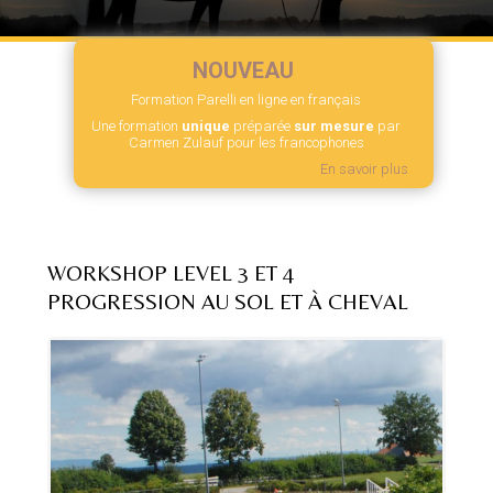
NOUVEAU
Formation Parelli en ligne en français
Une formation
unique
préparée
sur mesure
par
Carmen Zulauf pour les francophones
En savoir plus
WORKSHOP LEVEL 3 ET 4
PROGRESSION AU SOL ET À CHEVAL