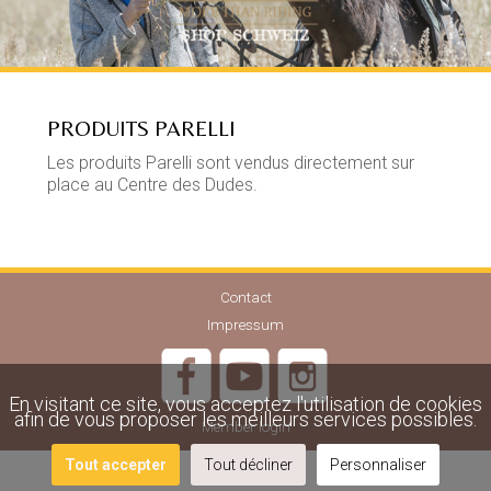
PRODUITS PARELLI
Les produits Parelli sont vendus directement sur
place au Centre des Dudes.
Contact
Impressum
En visitant ce site, vous acceptez l'utilisation de cookies
afin de vous proposer les meilleurs services possibles.
Member login
Tout accepter
Tout décliner
Personnaliser