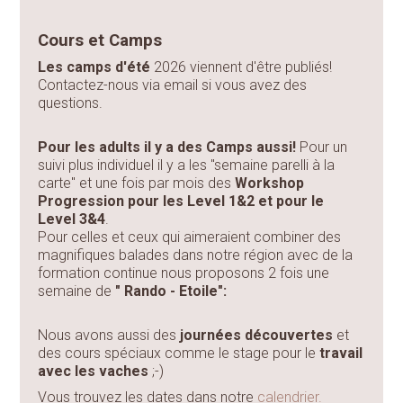
Cours et Camps
Les camps d'été
2026 viennent d'être publiés!
Contactez-nous via email si vous avez des
questions.
Pour les adults il y a des Camps aussi!
Pour un
suivi plus individuel il y a les "semaine parelli à la
carte" et une fois par mois des
Workshop
Progression pour les Level 1&2 et pour le
Level 3&4
.
Pour celles et ceux qui aimeraient combiner des
magnifiques balades dans notre région avec de la
formation continue nous proposons 2 fois une
semaine de
" Rando - Etoile":
Nous avons aussi des
journées découvertes
et
des cours spéciaux comme le stage pour le
travail
avec les vaches
;-)
Vous trouvez les dates dans notre
calendrier.