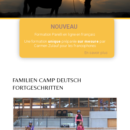
NOUVEAU
Formation Parelli en ligne en français
Une formation
unique
préparée
sur mesure
par
Carmen Zulauf pour les francophones
En savoir plus
FAMILIEN CAMP DEUTSCH
FORTGESCHRITTEN