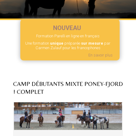
NOUVEAU
Formation Parelli en ligne en français
Une formation
unique
préparée
sur mesure
par
Carmen Zulauf pour les francophones
En savoir plus
CAMP DÉBUTANTS MIXTE PONEY-FJORD
! COMPLET