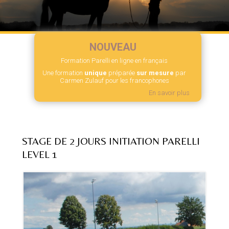
NOUVEAU
Formation Parelli en ligne en français
Une formation
unique
préparée
sur mesure
par
Carmen Zulauf pour les francophones
En savoir plus
STAGE DE 2 JOURS INITIATION PARELLI
LEVEL 1