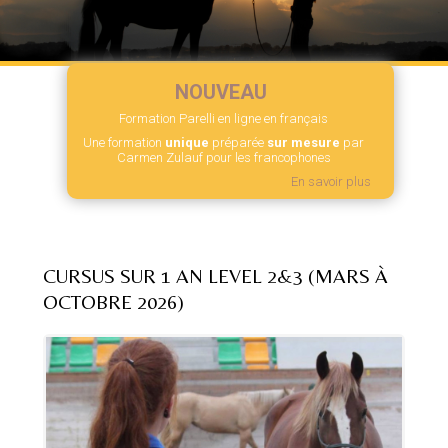
NOUVEAU
Formation Parelli en ligne en français
Une formation
unique
préparée
sur mesure
par
Carmen Zulauf pour les francophones
En savoir plus
CURSUS SUR 1 AN LEVEL 2&3 (MARS À
OCTOBRE 2026)